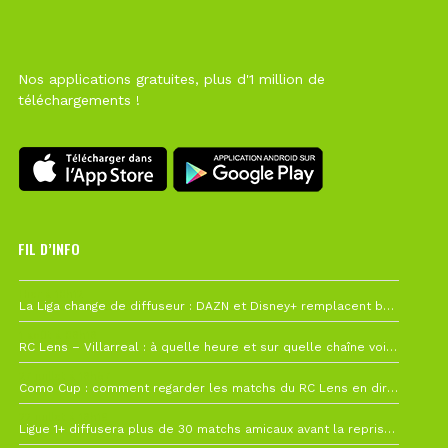
Nos applications gratuites, plus d'1 million de
téléchargements !
FIL D’INFO
Hier à 10h12
La Liga change de diffuseur : DAZN et Disney+ remplacent beIN Sports !
1 août à 09h19
RC Lens – Villarreal : à quelle heure et sur quelle chaîne voir la finale de la Como Cup ?
27 juillet à 19h57
Como Cup : comment regarder les matchs du RC Lens en direct ?
22 juillet à 19h16
Ligue 1+ diffusera plus de 30 matchs amicaux avant la reprise de la Ligue 1