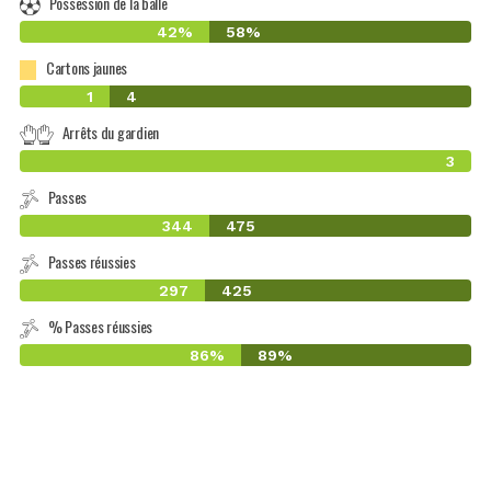
Possession de la balle
42%
58%
Cartons jaunes
1
4
Arrêts du gardien
3
Passes
344
475
Passes réussies
297
425
% Passes réussies
86%
89%