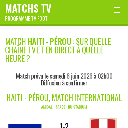
MATCHS TV
PROGRAMME TV FOOT
MATCH
HAITI
-
PÉROU
: SUR QUELLE
CHAÎNE TV ET EN DIRECT À QUELLE
HEURE ?
Match prévu le samedi 6 juin 2026 à 02h00
Diffusion à confirmer
HAITI - PÉROU, MATCH INTERNATIONAL
AMICAL • STADE : NU STADIUM
1
-
2