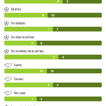
6
4
Total tirs
8
10
Tirs bloqués
1
1
Tirs dans la surface
3
6
Tirs en dehors de la surface
5
4
Fautes
14
18
Corners
3
3
Hors-jeux
1
2