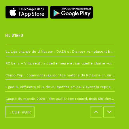
FIL D’INFO
Hier à 10h12
La Liga change de diffuseur : DAZN et Disney+ remplacent beIN Sports !
1 août à 09h19
RC Lens – Villarreal : à quelle heure et sur quelle chaîne voir la finale de la Como Cup ?
27 juillet à 19h57
Como Cup : comment regarder les matchs du RC Lens en direct ?
22 juillet à 19h16
Ligue 1+ diffusera plus de 30 matchs amicaux avant la reprise de la Ligue 1
22 juillet à 15h22
Coupe du monde 2026 : des audiences record, mais M6 devrait perdre très gros !
TOUT VOIR