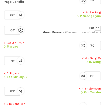
Yago Cariello
Ju Se-Jong
60'
P. Seong Hyun
But
1:1
64'
Moon Min-seo,
(Passeur : Joung Ji-hun)
Lee Jin-Hyun
70'
Marcao
Min Sang-Gi
78'
B. Gong
D. Bojanic
80'
Lee Min-Hyuk
H. Fridjonsson
82'
Kim Yun-ho
Sim Sang-Min