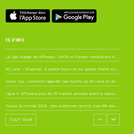
FIL D’INFO
6 août à 10h12
La Liga change de diffuseur : DAZN et Disney+ remplacent beIN Sports !
1 août à 09h19
RC Lens – Villarreal : à quelle heure et sur quelle chaîne voir la finale de la Como Cup ?
27 juillet à 19h57
Como Cup : comment regarder les matchs du RC Lens en direct ?
22 juillet à 19h16
Ligue 1+ diffusera plus de 30 matchs amicaux avant la reprise de la Ligue 1
22 juillet à 15h22
Coupe du monde 2026 : des audiences record, mais M6 devrait perdre très gros !
TOUT VOIR