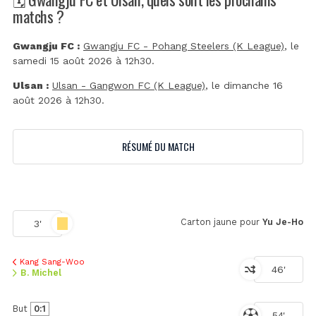
matchs ?
Gwangju FC :
Gwangju FC - Pohang Steelers (K League)
, le
samedi 15 août 2026 à 12h30.
Ulsan :
Ulsan - Gangwon FC (K League)
, le dimanche 16
août 2026 à 12h30.
RÉSUMÉ DU MATCH
Carton jaune pour
Yu Je-Ho
3'
Kang Sang-Woo
46'
B. Michel
But
0:1
54'