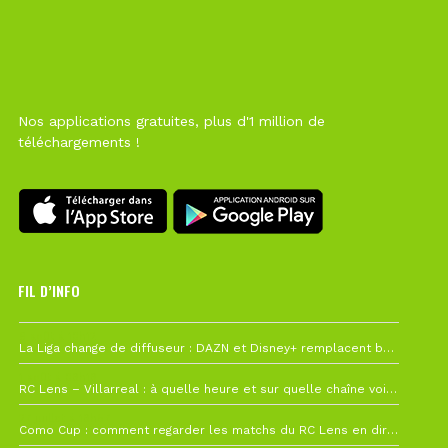
Nos applications gratuites, plus d'1 million de
téléchargements !
FIL D’INFO
6 août à 10h12
La Liga change de diffuseur : DAZN et Disney+ remplacent beIN Sports !
1 août à 09h19
RC Lens – Villarreal : à quelle heure et sur quelle chaîne voir la finale de la Como Cup ?
27 juillet à 19h57
Como Cup : comment regarder les matchs du RC Lens en direct ?