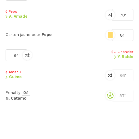
Pepo
70'
A. Amade
Carton jaune pour
Pepo
81'
J. Jeanvier
84'
Y. Balde
Amadu
86'
Guima
Penalty
0:1
87'
G. Catamo