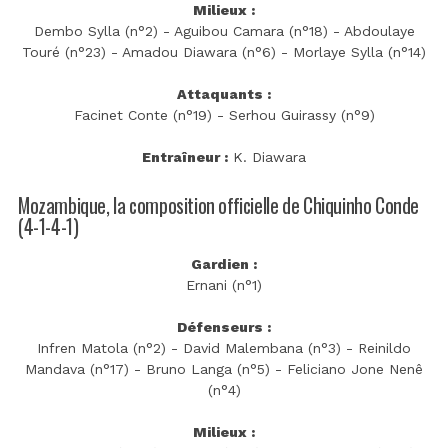
Milieux :
Dembo Sylla (n°2) - Aguibou Camara (n°18) - Abdoulaye
Touré (n°23) - Amadou Diawara (n°6) - Morlaye Sylla (n°14)
Attaquants :
Facinet Conte (n°19) - Serhou Guirassy (n°9)
Entraîneur :
K. Diawara
Mozambique, la composition officielle de Chiquinho Conde
(4-1-4-1)
Gardien :
Ernani (n°1)
Défenseurs :
Infren Matola (n°2) - David Malembana (n°3) - Reinildo
Mandava (n°17) - Bruno Langa (n°5) - Feliciano Jone Nenê
(n°4)
Milieux :