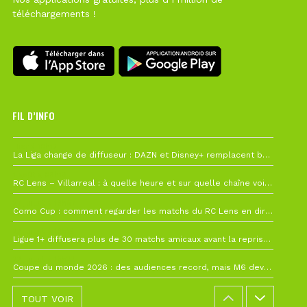
téléchargements !
FIL D’INFO
Hier à 10h12
La Liga change de diffuseur : DAZN et Disney+ remplacent beIN Sports !
1 août à 09h19
RC Lens – Villarreal : à quelle heure et sur quelle chaîne voir la finale de la Como Cup ?
27 juillet à 19h57
Como Cup : comment regarder les matchs du RC Lens en direct ?
22 juillet à 19h16
Ligue 1+ diffusera plus de 30 matchs amicaux avant la reprise de la Ligue 1
22 juillet à 15h22
Coupe du monde 2026 : des audiences record, mais M6 devrait perdre très gros !
TOUT VOIR