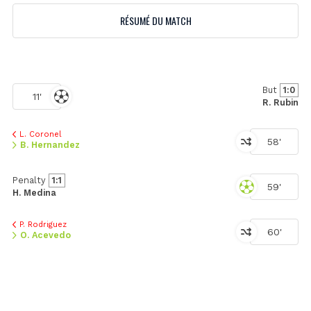
RÉSUMÉ DU MATCH
But
1:0
11'
R. Rubin
L. Coronel
58'
B. Hernandez
Penalty
1:1
59'
H. Medina
P. Rodriguez
60'
O. Acevedo