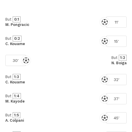
But
0:1
11'
M. Pongracic
But
0:2
15'
C. Kouame
But
1:2
30'
N. Boiga
But
1:3
32'
C. Kouame
But
1:4
37'
M. Kayode
But
1:5
45'
A. Colpani