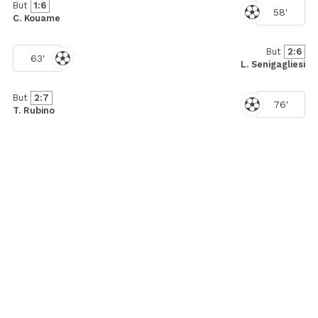
But
1:6
58'
C. Kouame
But
2:6
63'
L. Senigagliesi
But
2:7
76'
T. Rubino