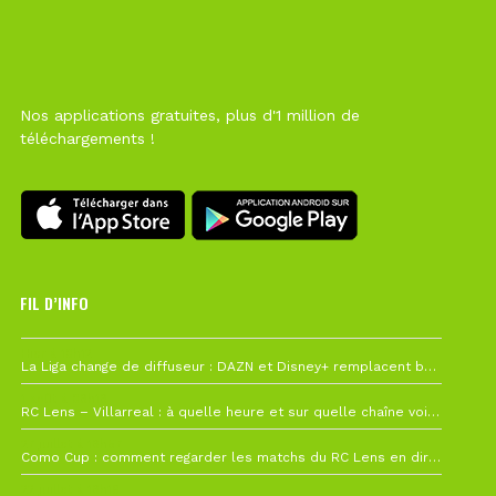
Nos applications gratuites, plus d'1 million de
téléchargements !
FIL D’INFO
Hier à 10h12
La Liga change de diffuseur : DAZN et Disney+ remplacent beIN Sports !
1 août à 09h19
RC Lens – Villarreal : à quelle heure et sur quelle chaîne voir la finale de la Como Cup ?
27 juillet à 19h57
Como Cup : comment regarder les matchs du RC Lens en direct ?
22 juillet à 19h16