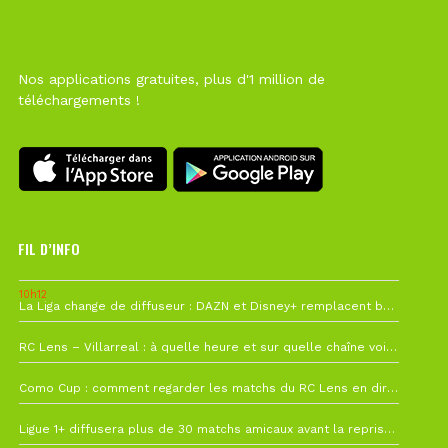
Nos applications gratuites, plus d'1 million de
téléchargements !
FIL D’INFO
10h12
La Liga change de diffuseur : DAZN et Disney+ remplacent beIN Sports !
1 août à 09h19
RC Lens – Villarreal : à quelle heure et sur quelle chaîne voir la finale de la Como Cup ?
27 juillet à 19h57
Como Cup : comment regarder les matchs du RC Lens en direct ?
22 juillet à 19h16
Ligue 1+ diffusera plus de 30 matchs amicaux avant la reprise de la Ligue 1