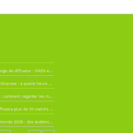
2
La Liga change de diffuseur : DAZN et Disney+ remplacent beIN Sports !
h19
RC Lens – Villarreal : à quelle heure et sur quelle chaîne voir la finale de la Como Cup ?
 19h57
Como Cup : comment regarder les matchs du RC Lens en direct ?
 19h16
Ligue 1+ diffusera plus de 30 matchs amicaux avant la reprise de la Ligue 1
 15h22
Coupe du monde 2026 : des audiences record, mais M6 devrait perdre très gros !