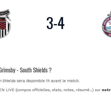
3
-
4
Grimsby - South Shields ?
h Shields sera disponible 1h avant le match.
N LIVE (compos officielles, stats, notes, résumé...) sur
notr