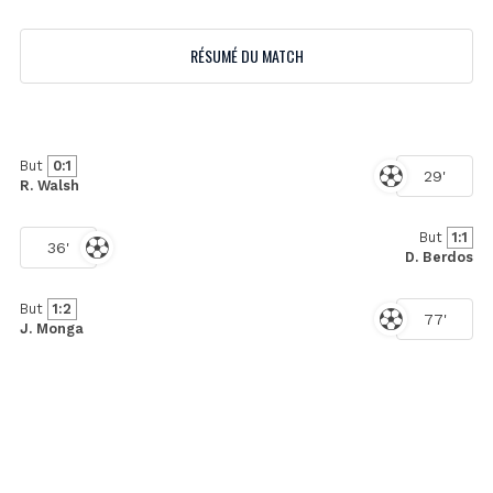
RÉSUMÉ DU MATCH
But
0:1
29'
R. Walsh
But
1:1
36'
D. Berdos
But
1:2
77'
J. Monga