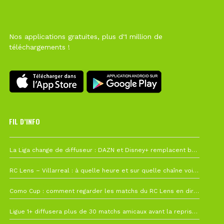
Nos applications gratuites, plus d'1 million de
téléchargements !
FIL D’INFO
6 août à 10h12
La Liga change de diffuseur : DAZN et Disney+ remplacent beIN Sports !
1 août à 09h19
RC Lens – Villarreal : à quelle heure et sur quelle chaîne voir la finale de la Como Cup ?
27 juillet à 19h57
Como Cup : comment regarder les matchs du RC Lens en direct ?
22 juillet à 19h16
Ligue 1+ diffusera plus de 30 matchs amicaux avant la reprise de la Ligue 1