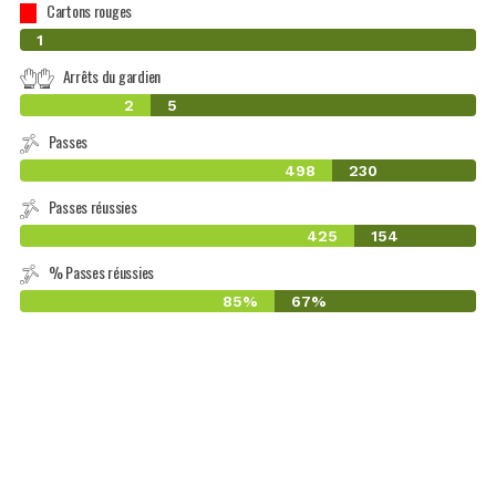
Cartons rouges
0
1
Arrêts du gardien
2
5
Passes
498
230
Passes réussies
425
154
% Passes réussies
85%
67%