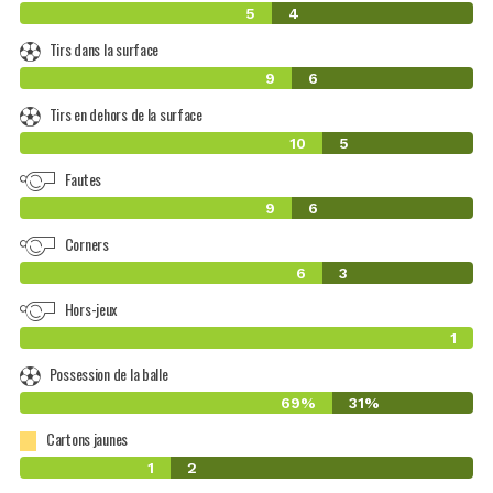
5
4
Tirs dans la surface
9
6
Tirs en dehors de la surface
10
5
Fautes
9
6
Corners
6
3
Hors-jeux
1
Possession de la balle
69%
31%
Cartons jaunes
1
2