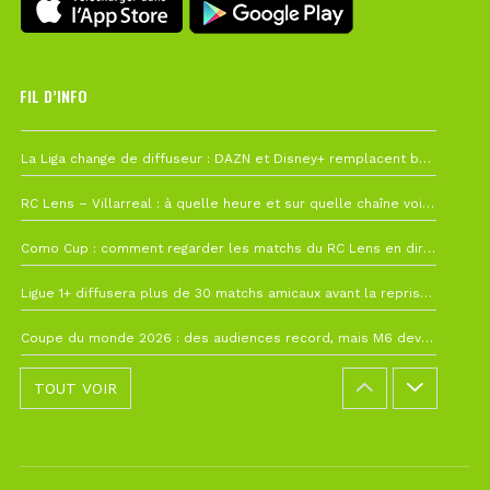
FIL D’INFO
Hier à 10h12
La Liga change de diffuseur : DAZN et Disney+ remplacent beIN Sports !
1 août à 09h19
RC Lens – Villarreal : à quelle heure et sur quelle chaîne voir la finale de la Como Cup ?
27 juillet à 19h57
Como Cup : comment regarder les matchs du RC Lens en direct ?
22 juillet à 19h16
Ligue 1+ diffusera plus de 30 matchs amicaux avant la reprise de la Ligue 1
22 juillet à 15h22
Coupe du monde 2026 : des audiences record, mais M6 devrait perdre très gros !
TOUT VOIR