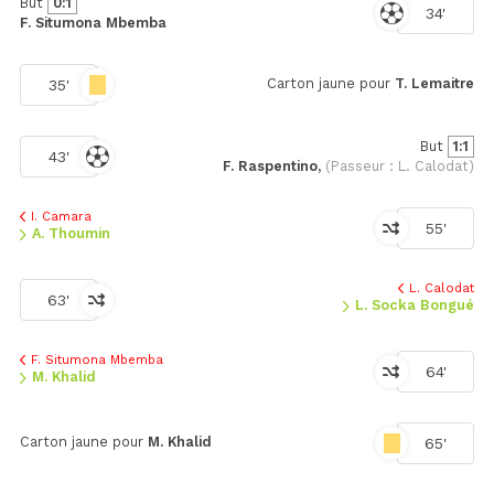
But
0:1
34'
F. Situmona Mbemba
Carton jaune pour
T. Lemaitre
35'
But
1:1
43'
F. Raspentino,
(Passeur : L. Calodat)
I. Camara
55'
A. Thoumin
L. Calodat
63'
L. Socka Bongué
F. Situmona Mbemba
64'
M. Khalid
Carton jaune pour
M. Khalid
65'