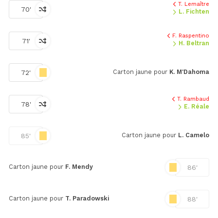
T. Lemaître
70'
L. Fichten
F. Raspentino
71'
H. Beltran
Carton jaune pour
K. M'Dahoma
72'
T. Rambaud
78'
E. Réale
Carton jaune pour
L. Camelo
85'
Carton jaune pour
F. Mendy
86'
Carton jaune pour
T. Paradowski
88'