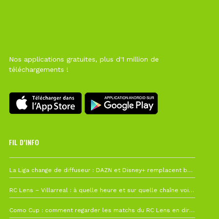
Nos applications gratuites, plus d'1 million de
téléchargements !
FIL D’INFO
6 août à 10h12
La Liga change de diffuseur : DAZN et Disney+ remplacent beIN Sports !
1 août à 09h19
RC Lens – Villarreal : à quelle heure et sur quelle chaîne voir la finale de la Como Cup ?
27 juillet à 19h57
Como Cup : comment regarder les matchs du RC Lens en direct ?