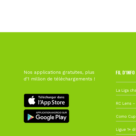
FIL D’INFO
Nos applications gratuites, plus
d'1 million de téléchargements !
6 août à 10
1 août à 09
27 juillet à
22 juillet à