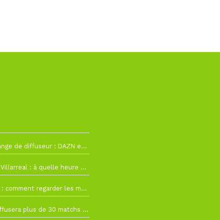
h12
La Liga change de diffuseur : DAZN et Disney+ remplacent beIN Sports !
h19
RC Lens – Villarreal : à quelle heure et sur quelle chaîne voir la finale de la Como Cup ?
 19h57
Como Cup : comment regarder les matchs du RC Lens en direct ?
 19h16
Ligue 1+ diffusera plus de 30 matchs amicaux avant la reprise de la Ligue 1