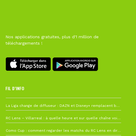
Nos applications gratuites, plus d'1 million de
téléchargements !
FIL D’INFO
Hier à 10h12
La Liga change de diffuseur : DAZN et Disney+ remplacent beIN Sports !
1 août à 09h19
RC Lens – Villarreal : à quelle heure et sur quelle chaîne voir la finale de la Como Cup ?
27 juillet à 19h57
Como Cup : comment regarder les matchs du RC Lens en direct ?