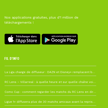
Nos applications gratuites, plus d'1 million de
téléchargements !
FIL D’INFO
Hier à 10h12
La Liga change de diffuseur : DAZN et Disney+ remplacent beIN Sports !
1 août à 09h19
RC Lens – Villarreal : à quelle heure et sur quelle chaîne voir la finale de la Como Cup ?
27 juillet à 19h57
Como Cup : comment regarder les matchs du RC Lens en direct ?
22 juillet à 19h16
Ligue 1+ diffusera plus de 30 matchs amicaux avant la reprise de la Ligue 1