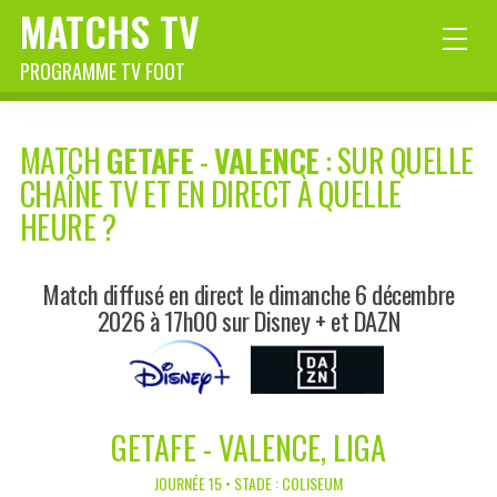
MATCHS TV
PROGRAMME TV FOOT
MATCH
GETAFE
-
VALENCE
: SUR QUELLE
CHAÎNE TV ET EN DIRECT À QUELLE
HEURE ?
Match diffusé en direct le dimanche 6 décembre
2026 à 17h00 sur Disney + et DAZN
GETAFE - VALENCE, LIGA
JOURNÉE 15 • STADE : COLISEUM