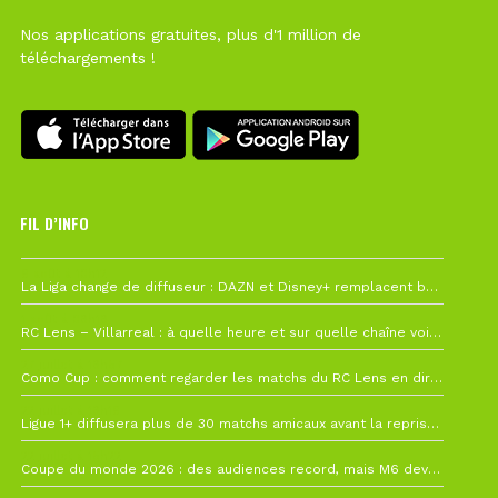
Nos applications gratuites, plus d'1 million de
téléchargements !
FIL D’INFO
6 août à 10h12
La Liga change de diffuseur : DAZN et Disney+ remplacent beIN Sports !
1 août à 09h19
RC Lens – Villarreal : à quelle heure et sur quelle chaîne voir la finale de la Como Cup ?
27 juillet à 19h57
Como Cup : comment regarder les matchs du RC Lens en direct ?
22 juillet à 19h16
Ligue 1+ diffusera plus de 30 matchs amicaux avant la reprise de la Ligue 1
22 juillet à 15h22
Coupe du monde 2026 : des audiences record, mais M6 devrait perdre très gros !