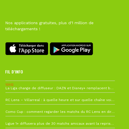
Nos applications gratuites, plus d'1 million de
téléchargements !
FIL D’INFO
10h12
La Liga change de diffuseur : DAZN et Disney+ remplacent beIN Sports !
1 août à 09h19
RC Lens – Villarreal : à quelle heure et sur quelle chaîne voir la finale de la Como Cup ?
27 juillet à 19h57
Como Cup : comment regarder les matchs du RC Lens en direct ?
22 juillet à 19h16
Ligue 1+ diffusera plus de 30 matchs amicaux avant la reprise de la Ligue 1