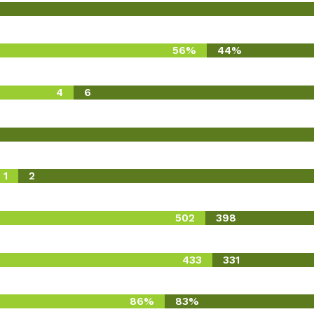
56%
44%
4
6
1
2
502
398
433
331
86%
83%