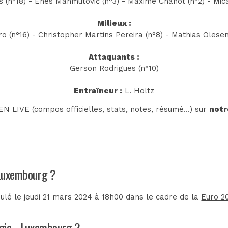
 (n°18) - Enes Mahmutović (n°3) - Maxime Chanot (n°2) - Mica
Milieux :
ro (n°16) - Christopher Martins Pereira (n°8) - Mathias Olesen
Attaquants :
Gerson Rodrigues (n°10)
Entraîneur :
L. Holtz
N LIVE (compos officielles, stats, notes, résumé...) sur
notr
 Luxembourg ?
lé le jeudi 21 mars 2024 à 18h00 dans le cadre de la
Euro 20
rgie - Luxembourg ?