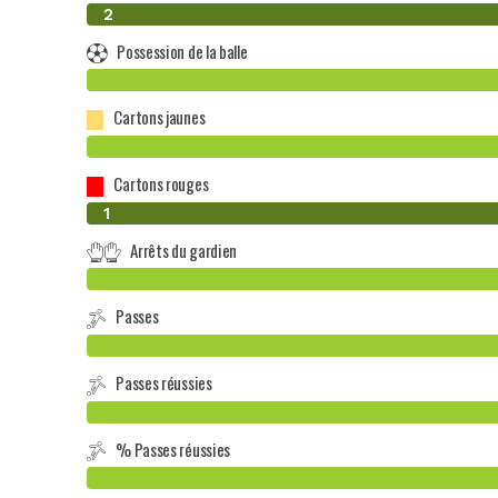
0
2
Possession de la balle
Cartons jaunes
Cartons rouges
0
1
Arrêts du gardien
Passes
Passes réussies
% Passes réussies