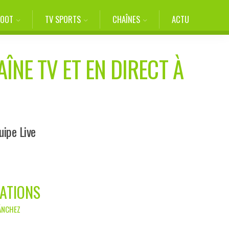
FOOT
TV SPORTS
CHAÎNES
ACTU
ÎNE TV ET EN DIRECT À
uipe Live
CATIONS
SÁNCHEZ