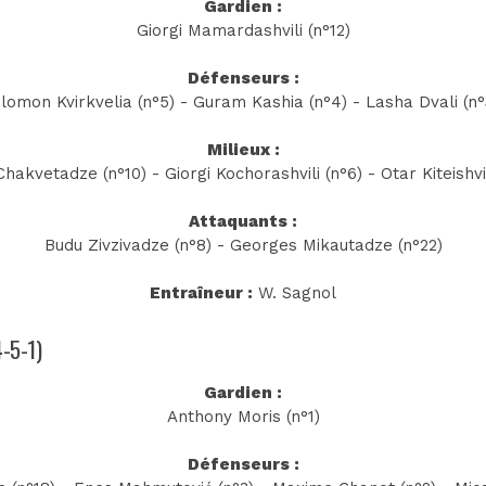
Gardien :
Giorgi Mamardashvili (n°12)
Défenseurs :
omon Kvirkvelia (n°5) - Guram Kashia (n°4) - Lasha Dvali (n°
Milieux :
Chakvetadze (n°10) - Giorgi Kochorashvili (n°6) - Otar Kiteishvil
Attaquants :
Budu Zivzivadze (n°8) - Georges Mikautadze (n°22)
Entraîneur :
W. Sagnol
4-5-1)
Gardien :
Anthony Moris (n°1)
Défenseurs :