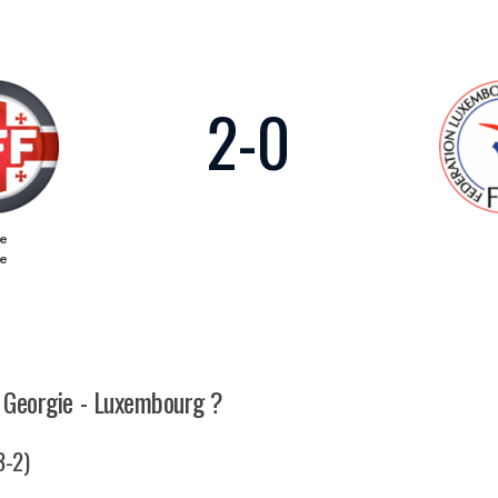
2
-
0
ze
ze
h Georgie - Luxembourg ?
3-2)