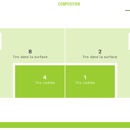
COMPOSITION
8
2
Tirs dans la surface
Tirs dans la surface
4
1
Tirs cadrés
Tirs cadrés