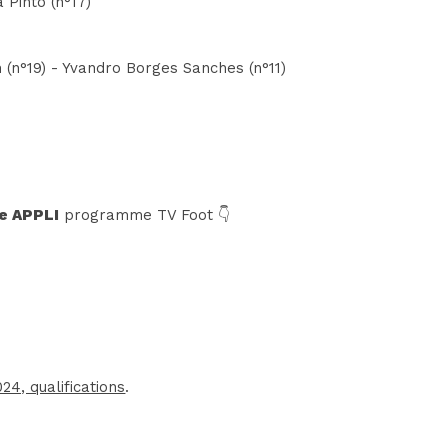
 Pinto (n°17)
 (n°19) - Yvandro Borges Sanches (n°11)
e APPLI
programme TV Foot 👇
24, qualifications
.