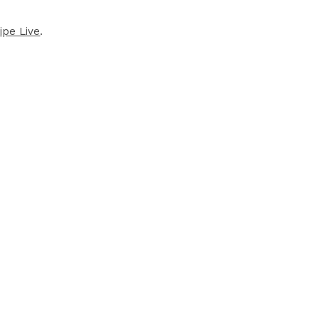
ipe Live
.