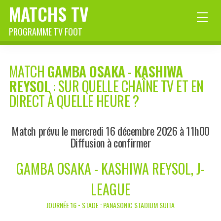
MATCHS TV
PROGRAMME TV FOOT
MATCH
GAMBA OSAKA
-
KASHIWA
REYSOL
: SUR QUELLE CHAÎNE TV ET EN
DIRECT À QUELLE HEURE ?
Match prévu le mercredi 16 décembre 2026 à 11h00
Diffusion à confirmer
GAMBA OSAKA - KASHIWA REYSOL, J-
LEAGUE
JOURNÉE 16 • STADE : PANASONIC STADIUM SUITA