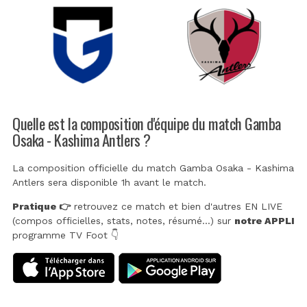
Quelle est la composition d'équipe du match Gamba
Osaka - Kashima Antlers ?
La composition officielle du match Gamba Osaka - Kashima
Antlers sera disponible 1h avant le match.
Pratique 👉
retrouvez ce match et bien d'autres EN LIVE
(compos officielles, stats, notes, résumé...) sur
notre APPLI
programme TV Foot 👇