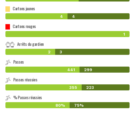
Cartons jaunes
4
4
Cartons rouges
1
Arrêts du gardien
2
3
Passes
441
299
Passes réussies
355
223
% Passes réussies
80%
75%