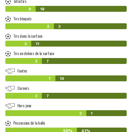
Total tirs
6
18
Tirs bloqués
2
3
Tirs dans la surface
3
11
Tirs en dehors de la surface
3
7
Fautes
7
10
Corners
3
7
Hors-jeux
2
1
Possession de la balle
59%
41%