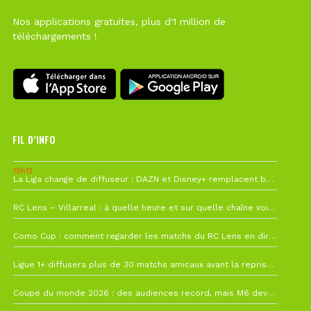
Nos applications gratuites, plus d'1 million de
téléchargements !
FIL D’INFO
10h12
La Liga change de diffuseur : DAZN et Disney+ remplacent beIN Sports !
1 août à 09h19
RC Lens – Villarreal : à quelle heure et sur quelle chaîne voir la finale de la Como Cup ?
27 juillet à 19h57
Como Cup : comment regarder les matchs du RC Lens en direct ?
22 juillet à 19h16
Ligue 1+ diffusera plus de 30 matchs amicaux avant la reprise de la Ligue 1
22 juillet à 15h22
Coupe du monde 2026 : des audiences record, mais M6 devrait perdre très gros !