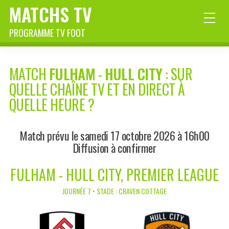
MATCHS TV
PROGRAMME TV FOOT
MATCH
FULHAM
-
HULL CITY
: SUR
QUELLE CHAÎNE TV ET EN DIRECT À
QUELLE HEURE ?
Match prévu le samedi 17 octobre 2026 à 16h00
Diffusion à confirmer
FULHAM - HULL CITY, PREMIER LEAGUE
JOURNÉE 7 • STADE : CRAVEN COTTAGE