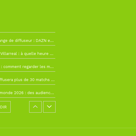
2
La Liga change de diffuseur : DAZN et Disney+ remplacent beIN Sports !
h19
RC Lens – Villarreal : à quelle heure et sur quelle chaîne voir la finale de la Como Cup ?
 19h57
Como Cup : comment regarder les matchs du RC Lens en direct ?
 19h16
Ligue 1+ diffusera plus de 30 matchs amicaux avant la reprise de la Ligue 1
 15h22
Coupe du monde 2026 : des audiences record, mais M6 devrait perdre très gros !
OIR