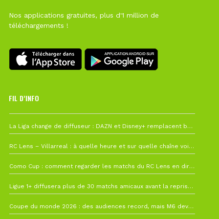
Nos applications gratuites, plus d'1 million de
téléchargements !
FIL D’INFO
Hier à 10h12
La Liga change de diffuseur : DAZN et Disney+ remplacent beIN Sports !
1 août à 09h19
RC Lens – Villarreal : à quelle heure et sur quelle chaîne voir la finale de la Como Cup ?
27 juillet à 19h57
Como Cup : comment regarder les matchs du RC Lens en direct ?
22 juillet à 19h16
Ligue 1+ diffusera plus de 30 matchs amicaux avant la reprise de la Ligue 1
22 juillet à 15h22
Coupe du monde 2026 : des audiences record, mais M6 devrait perdre très gros !