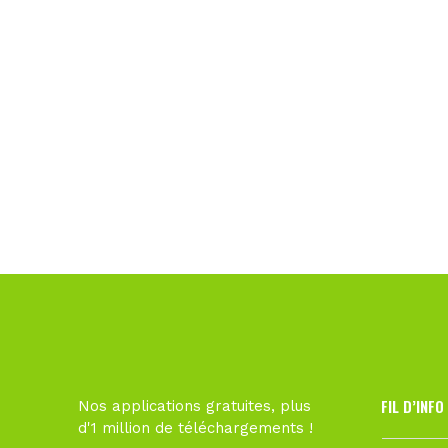
FIL D’INFO
Nos applications gratuites, plus
d'1 million de téléchargements !