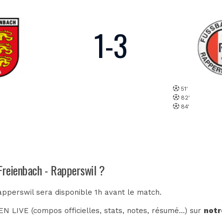
1
-
3
51'
82'
84'
 Freienbach - Rapperswil ?
apperswil sera disponible 1h avant le match.
N LIVE (compos officielles, stats, notes, résumé...) sur
notr