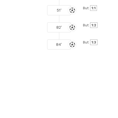
But
1:1
51'
But
1:2
82'
But
1:3
84'