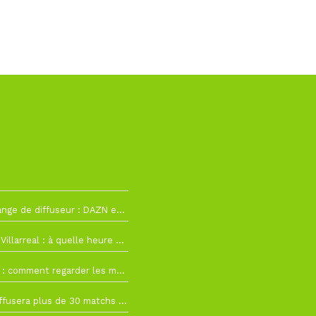
2
La Liga change de diffuseur : DAZN et Disney+ remplacent beIN Sports !
h19
RC Lens – Villarreal : à quelle heure et sur quelle chaîne voir la finale de la Como Cup ?
 19h57
Como Cup : comment regarder les matchs du RC Lens en direct ?
 19h16
Ligue 1+ diffusera plus de 30 matchs amicaux avant la reprise de la Ligue 1