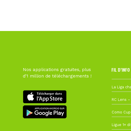
FIL D’INFO
Nos applications gratuites, plus
d'1 million de téléchargements !
Hier à 10h1
1 août à 09
27 juillet à
22 juillet à