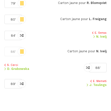
Carton jaune pour
R. Blomqvist
79'
Carton jaune pour
L. Freigang
80'
E. Senss
84'
N. Ivelj
Carton jaune pour
N. Ivelj
86'
S. Cerci
88'
D. Grabowska
E. Memeti
89'
J. Teulings