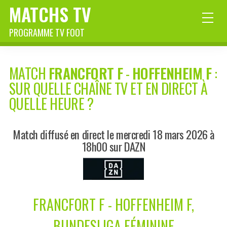
MATCHS TV
PROGRAMME TV FOOT
MATCH
FRANCFORT F
-
HOFFENHEIM F
:
SUR QUELLE CHAÎNE TV ET EN DIRECT À
QUELLE HEURE ?
Match diffusé en direct le mercredi 18 mars 2026 à
18h00 sur DAZN
FRANCFORT F - HOFFENHEIM F,
BUNDESLIGA FÉMININE