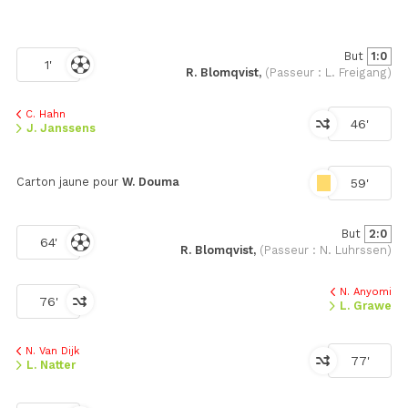
But
1:0
1'
R. Blomqvist,
(Passeur : L. Freigang)
C. Hahn
46'
J. Janssens
Carton jaune pour
W. Douma
59'
But
2:0
64'
R. Blomqvist,
(Passeur : N. Luhrssen)
N. Anyomi
76'
L. Grawe
N. Van Dijk
77'
L. Natter