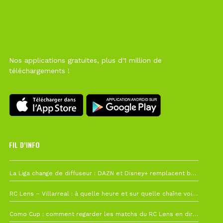
Nos applications gratuites, plus d'1 million de
téléchargements !
FIL D’INFO
6 août à 10h12
La Liga change de diffuseur : DAZN et Disney+ remplacent beIN Sports !
1 août à 09h19
RC Lens – Villarreal : à quelle heure et sur quelle chaîne voir la finale de la Como Cup ?
27 juillet à 19h57
Como Cup : comment regarder les matchs du RC Lens en direct ?