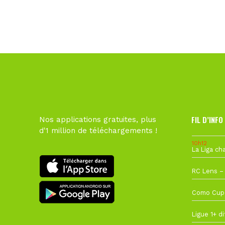
FIL D’INFO
Nos applications gratuites, plus
d'1 million de téléchargements !
10h12
1 août à 09
27 juillet à
22 juillet à