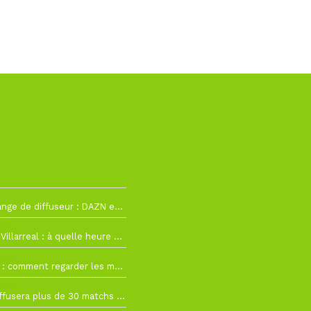
La Liga change de diffuseur : DAZN et Disney+ remplacent beIN Sports !
h19
RC Lens – Villarreal : à quelle heure et sur quelle chaîne voir la finale de la Como Cup ?
 19h57
Como Cup : comment regarder les matchs du RC Lens en direct ?
 19h16
Ligue 1+ diffusera plus de 30 matchs amicaux avant la reprise de la Ligue 1