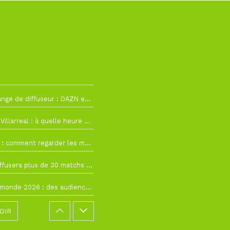
2
La Liga change de diffuseur : DAZN et Disney+ remplacent beIN Sports !
h19
RC Lens – Villarreal : à quelle heure et sur quelle chaîne voir la finale de la Como Cup ?
 19h57
Como Cup : comment regarder les matchs du RC Lens en direct ?
 19h16
Ligue 1+ diffusera plus de 30 matchs amicaux avant la reprise de la Ligue 1
 15h22
Coupe du monde 2026 : des audiences record, mais M6 devrait perdre très gros !
OIR