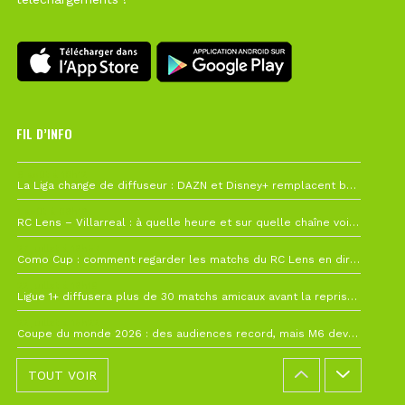
FIL D’INFO
6 août à 10h12
La Liga change de diffuseur : DAZN et Disney+ remplacent beIN Sports !
1 août à 09h19
RC Lens – Villarreal : à quelle heure et sur quelle chaîne voir la finale de la Como Cup ?
27 juillet à 19h57
Como Cup : comment regarder les matchs du RC Lens en direct ?
22 juillet à 19h16
Ligue 1+ diffusera plus de 30 matchs amicaux avant la reprise de la Ligue 1
22 juillet à 15h22
Coupe du monde 2026 : des audiences record, mais M6 devrait perdre très gros !
TOUT VOIR