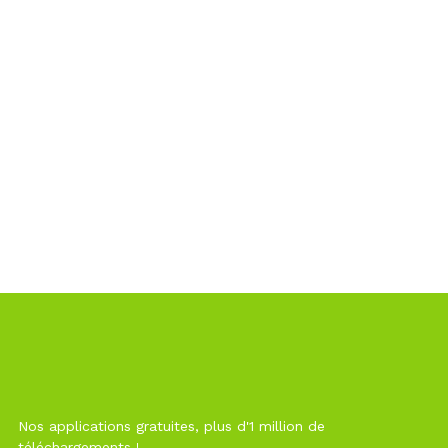
Nos applications gratuites, plus d'1 million de
téléchargements !