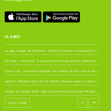
FIL D’INFO
6 août à 10h12
La Liga change de diffuseur : DAZN et Disney+ remplacent beIN Sports !
1 août à 09h19
RC Lens – Villarreal : à quelle heure et sur quelle chaîne voir la finale de la Como Cup ?
27 juillet à 19h57
Como Cup : comment regarder les matchs du RC Lens en direct ?
22 juillet à 19h16
Ligue 1+ diffusera plus de 30 matchs amicaux avant la reprise de la Ligue 1
22 juillet à 15h22
Coupe du monde 2026 : des audiences record, mais M6 devrait perdre très gros !
TOUT VOIR