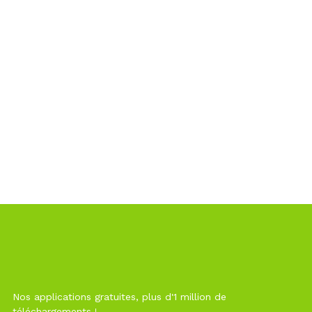
Nos applications gratuites, plus d'1 million de
téléchargements !