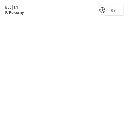
But
1:1
87'
P. Pokorny