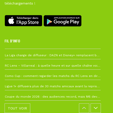
téléchargements !
FIL D’INFO
6 août à 10h12
La Liga change de diffuseur : DAZN et Disney+ remplacent beIN Sports !
1 août à 09h19
RC Lens – Villarreal : à quelle heure et sur quelle chaîne voir la finale de la Como Cup ?
27 juillet à 19h57
Como Cup : comment regarder les matchs du RC Lens en direct ?
22 juillet à 19h16
Ligue 1+ diffusera plus de 30 matchs amicaux avant la reprise de la Ligue 1
22 juillet à 15h22
Coupe du monde 2026 : des audiences record, mais M6 devrait perdre très gros !
TOUT VOIR