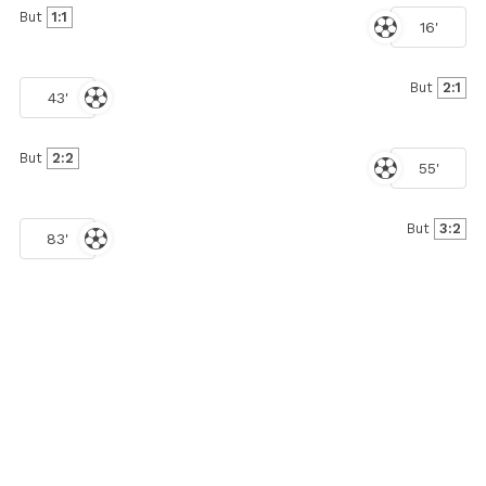
But
1:1
16'
But
2:1
43'
But
2:2
55'
But
3:2
83'