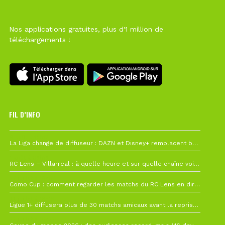
Nos applications gratuites, plus d'1 million de
téléchargements !
FIL D’INFO
6 août à 10h12
La Liga change de diffuseur : DAZN et Disney+ remplacent beIN Sports !
1 août à 09h19
RC Lens – Villarreal : à quelle heure et sur quelle chaîne voir la finale de la Como Cup ?
27 juillet à 19h57
Como Cup : comment regarder les matchs du RC Lens en direct ?
22 juillet à 19h16
Ligue 1+ diffusera plus de 30 matchs amicaux avant la reprise de la Ligue 1
22 juillet à 15h22