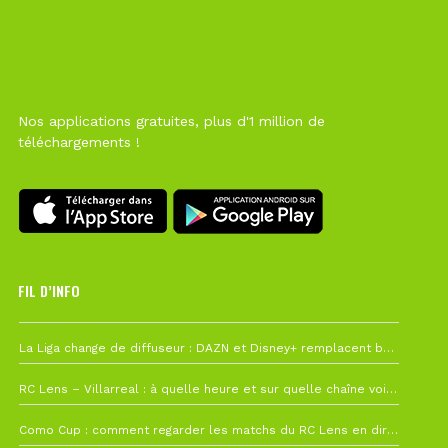
Nos applications gratuites, plus d'1 million de
téléchargements !
FIL D’INFO
6 août à 10h12
La Liga change de diffuseur : DAZN et Disney+ remplacent beIN Sports !
1 août à 09h19
RC Lens – Villarreal : à quelle heure et sur quelle chaîne voir la finale de la Como Cup ?
27 juillet à 19h57
Como Cup : comment regarder les matchs du RC Lens en direct ?