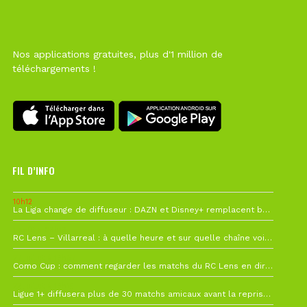
Nos applications gratuites, plus d'1 million de
téléchargements !
FIL D’INFO
10h12
La Liga change de diffuseur : DAZN et Disney+ remplacent beIN Sports !
1 août à 09h19
RC Lens – Villarreal : à quelle heure et sur quelle chaîne voir la finale de la Como Cup ?
27 juillet à 19h57
Como Cup : comment regarder les matchs du RC Lens en direct ?
22 juillet à 19h16
Ligue 1+ diffusera plus de 30 matchs amicaux avant la reprise de la Ligue 1