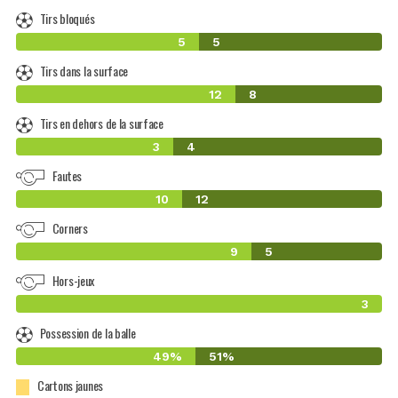
Tirs bloqués
5
5
Tirs dans la surface
12
8
Tirs en dehors de la surface
3
4
Fautes
10
12
Corners
9
5
Hors-jeux
3
Possession de la balle
49%
51%
Cartons jaunes