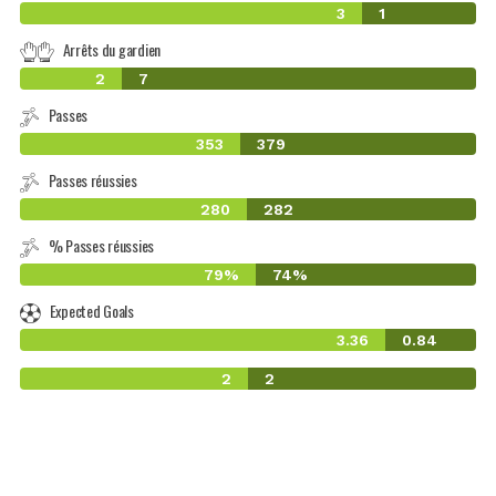
3
1
Arrêts du gardien
2
7
Passes
353
379
Passes réussies
280
282
% Passes réussies
79%
74%
Expected Goals
3.36
0.84
2
2