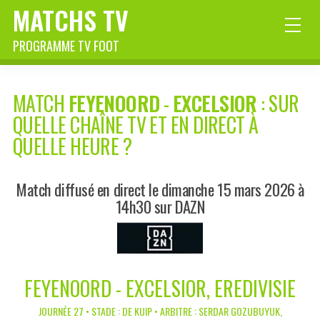
MATCHS TV
PROGRAMME TV FOOT
MATCH
FEYENOORD
-
EXCELSIOR
: SUR
QUELLE CHAÎNE TV ET EN DIRECT À
QUELLE HEURE ?
Match diffusé en direct le dimanche 15 mars 2026 à
14h30 sur DAZN
FEYENOORD - EXCELSIOR, EREDIVISIE
JOURNÉE 27 • STADE : DE KUIP • ARBITRE : SERDAR GOZUBUYUK,