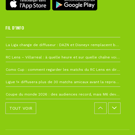
FIL D’INFO
Hier à 10h12
La Liga change de diffuseur : DAZN et Disney+ remplacent beIN Sports !
1 août à 09h19
RC Lens – Villarreal : à quelle heure et sur quelle chaîne voir la finale de la Como Cup ?
27 juillet à 19h57
Como Cup : comment regarder les matchs du RC Lens en direct ?
22 juillet à 19h16
Ligue 1+ diffusera plus de 30 matchs amicaux avant la reprise de la Ligue 1
22 juillet à 15h22
Coupe du monde 2026 : des audiences record, mais M6 devrait perdre très gros !
TOUT VOIR