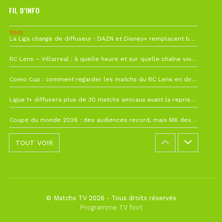
FIL D’INFO
10h12
La Liga change de diffuseur : DAZN et Disney+ remplacent beIN Sports !
1 août à 09h19
RC Lens – Villarreal : à quelle heure et sur quelle chaîne voir la finale de la Como Cup ?
27 juillet à 19h57
Como Cup : comment regarder les matchs du RC Lens en direct ?
22 juillet à 19h16
Ligue 1+ diffusera plus de 30 matchs amicaux avant la reprise de la Ligue 1
22 juillet à 15h22
Coupe du monde 2026 : des audiences record, mais M6 devrait perdre très gros !
TOUT VOIR
© Matchs TV 2026 - Tous droits réservés
Programme TV foot