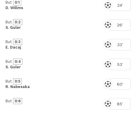
But
0:1
24'
D. Willms
But
0:2
26'
S. Guler
But
0:3
33'
E. Dacaj
But
0:4
53'
S. Guler
But
0:5
60'
R. Nabesaka
But
0:6
85'