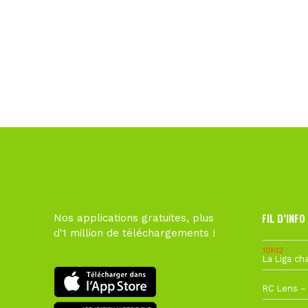
FIL D’INFO
Nos applications gratuites, plus
d'1 million de téléchargements !
10h12
1 août à 09