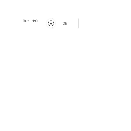
But
1:0
28'