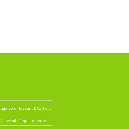
La Liga change de diffuseur : DAZN et Disney+ remplacent beIN Sports !
h19
RC Lens – Villarreal : à quelle heure et sur quelle chaîne voir la finale de la Como Cup ?