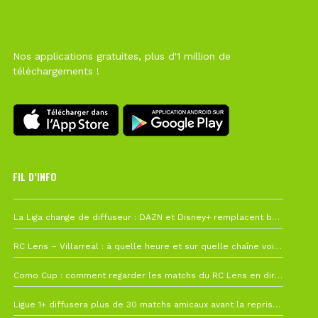
Nos applications gratuites, plus d'1 million de
téléchargements !
FIL D’INFO
6 août à 10h12
La Liga change de diffuseur : DAZN et Disney+ remplacent beIN Sports !
1 août à 09h19
RC Lens – Villarreal : à quelle heure et sur quelle chaîne voir la finale de la Como Cup ?
27 juillet à 19h57
Como Cup : comment regarder les matchs du RC Lens en direct ?
22 juillet à 19h16
Ligue 1+ diffusera plus de 30 matchs amicaux avant la reprise de la Ligue 1