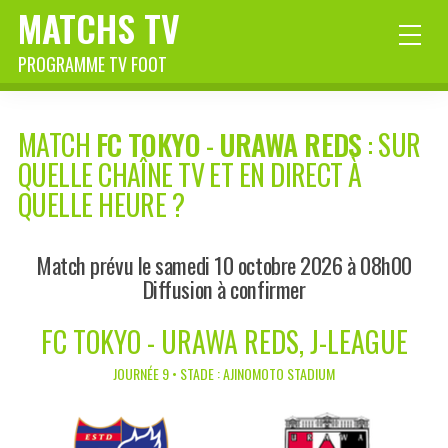
MATCHS TV
PROGRAMME TV FOOT
MATCH
FC TOKYO
-
URAWA REDS
: SUR
QUELLE CHAÎNE TV ET EN DIRECT À
QUELLE HEURE ?
Match prévu le samedi 10 octobre 2026 à 08h00
Diffusion à confirmer
FC TOKYO - URAWA REDS, J-LEAGUE
JOURNÉE 9 • STADE : AJINOMOTO STADIUM