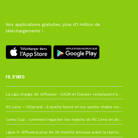
Nos applications gratuites, plus d'1 million de
téléchargements !
FIL D’INFO
Hier à 10h12
La Liga change de diffuseur : DAZN et Disney+ remplacent beIN Sports !
1 août à 09h19
RC Lens – Villarreal : à quelle heure et sur quelle chaîne voir la finale de la Como Cup ?
27 juillet à 19h57
Como Cup : comment regarder les matchs du RC Lens en direct ?
22 juillet à 19h16
Ligue 1+ diffusera plus de 30 matchs amicaux avant la reprise de la Ligue 1