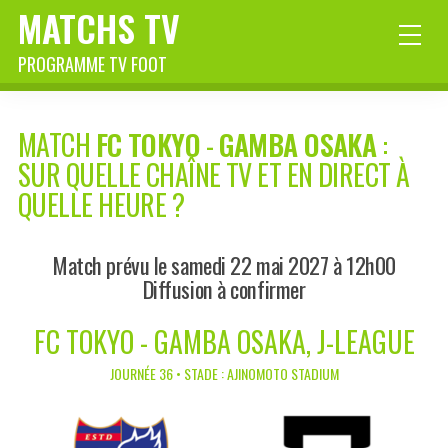
MATCHS TV
PROGRAMME TV FOOT
MATCH
FC TOKYO
-
GAMBA OSAKA
:
SUR QUELLE CHAÎNE TV ET EN DIRECT À
QUELLE HEURE ?
Match prévu le samedi 22 mai 2027 à 12h00
Diffusion à confirmer
FC TOKYO - GAMBA OSAKA, J-LEAGUE
JOURNÉE 36 • STADE : AJINOMOTO STADIUM