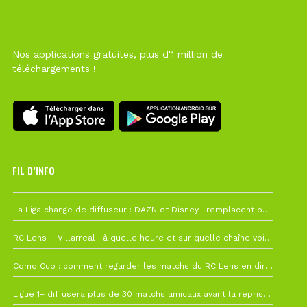
Nos applications gratuites, plus d'1 million de
téléchargements !
FIL D’INFO
Hier à 10h12
La Liga change de diffuseur : DAZN et Disney+ remplacent beIN Sports !
1 août à 09h19
RC Lens – Villarreal : à quelle heure et sur quelle chaîne voir la finale de la Como Cup ?
27 juillet à 19h57
Como Cup : comment regarder les matchs du RC Lens en direct ?
22 juillet à 19h16
Ligue 1+ diffusera plus de 30 matchs amicaux avant la reprise de la Ligue 1