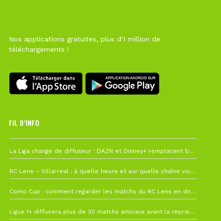
Nos applications gratuites, plus d'1 million de
téléchargements !
FIL D’INFO
Hier à 10h12
La Liga change de diffuseur : DAZN et Disney+ remplacent beIN Sports !
1 août à 09h19
RC Lens – Villarreal : à quelle heure et sur quelle chaîne voir la finale de la Como Cup ?
27 juillet à 19h57
Como Cup : comment regarder les matchs du RC Lens en direct ?
22 juillet à 19h16
Ligue 1+ diffusera plus de 30 matchs amicaux avant la reprise de la Ligue 1