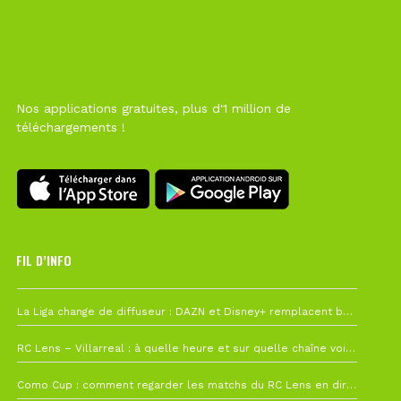
Nos applications gratuites, plus d'1 million de
téléchargements !
FIL D’INFO
6 août à 10h12
La Liga change de diffuseur : DAZN et Disney+ remplacent beIN Sports !
1 août à 09h19
RC Lens – Villarreal : à quelle heure et sur quelle chaîne voir la finale de la Como Cup ?
27 juillet à 19h57
Como Cup : comment regarder les matchs du RC Lens en direct ?